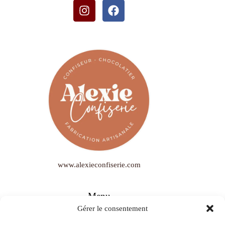
www.alexieconfiserie.com
Menu
Gérer le consentement
Qui suis-je ?